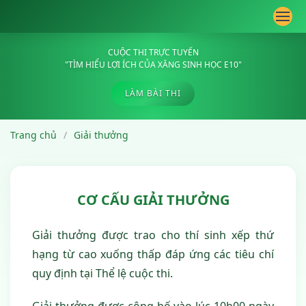
CUỘC THI TRỰC TUYẾN
"TÌM HIỂU LỢI ÍCH CỦA XĂNG SINH HỌC E10"
LÀM BÀI THI
Trang chủ
Giải thưởng
CƠ CẤU GIẢI THƯỞNG
Giải thưởng được trao cho thí sinh xếp thứ
hạng từ cao xuống thấp đáp ứng các tiêu chí
quy định tại Thể lệ cuộc thi.